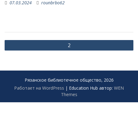
07.03.2024
rounbrbo62
Навигация
2
по
записям
Рязанское библиотечное общество, 2026
Работает на WordPress
|
Education Hub автор:
WEN
Themes