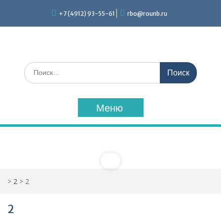
Перейти
+7 (4912) 93-55-61
rbo@rounb.ru
к
содержимому
Поиск
по:
Меню
>
2
>
2
2