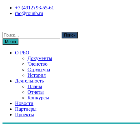
Перейти
+7 (4912) 93-55-61
к
rbo@rounb.ru
содержимому
Поиск
по:
Меню
О РБО
Документы
Членство
Структура
История
Деятельность
Планы
Отчеты
Конкурсы
Новости
Партнеры
Проекты