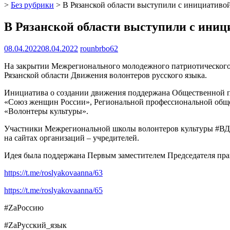
>
Без рубрики
>
В Рязанской области выступили с инициативой
В Рязанской области выступили с иниц
08.04.2022
08.04.2022
rounbrbo62
На закрытии Межрегионального молодежного патриотического фо
Рязанской области Движения волонтеров русского языка.
Инициатива о создании движения поддержана Общественной п
«Союз женщин России», Региональной профессиональной обще
«Волонтеры культуры».
Участники Межрегиональной школы волонтеров культуры #ВДЕ
на сайтах организаций – учредителей.
Идея была поддержана Первым заместителем Председателя пра
https://t.me/roslyakovaanna/63
https://t.me/roslyakovaanna/65
#ZаРоссию
#ZаРусский­­_язык