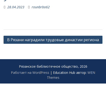
28.04.2023
rounbrbo62
Навигация
В Рязани наградили трудовые династии региона
по
записям
Рязанское библиотечное общество, 2026
Работает на WordPress
|
Education Hub автор:
WEN
Themes