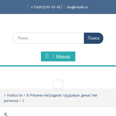
Перейти
+7 (4912) 93-55-61
rbo@rounb.ru
к
содержимому
Поиск
по:
Меню
>
Новости
>
В Рязани наградили трудовые династии
региона
>
5
5