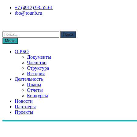
Перейти
+7 (4912) 93-55-61
к
rbo@rounb.ru
содержимому
Поиск
по:
Меню
О РБО
Документы
Членство
Структура
История
Деятельность
Планы
Отчеты
Конкурсы
Новости
Партнеры
Проекты