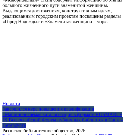
большого жизненного пути знаменитой женщины.
Выдающимся достижениям, конструктивным идеям,
реализованным городским проектам посвящены разделы
«Город Надежды» и «Знаменитая женщина – мэр».
Новости
Навигация
Завершился курс повышения квалификации
«Машиночитаемая каталогизация в формате RUSMARC»
по
IX Всероссийский Форум публичных библиотек в Санкт-
записям
Петербурге
Рязанское библиотечное общество, 2026