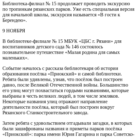
Библиотека-филиал № 15 продолжает проводить экскурсию
по тропинкам рязанских парков. Уже есть специальная версия
для начальной школы, экскурсия называется «В гости к
Берендею».
9 НОЯБРЯ
В библиотеке-филиале № 15 МБУК «ЦБС г. Рязани» для
воспитанников детского сада № 146 состоялось
познавательное путешествие «Малая родина для самых
маленьких».
Событие началось с рассказа библиотекаря об истории
образования посёлка «Приокский» и самой библиотеки.
Ребята были удивлены, узнав, что посёлок был построен
давно, после Великой Отечественной войны. Большинство
его улиц могут похвастаться гордыми названиями, которые
выбраны в честь великих людей, в том числе земляков.
Некоторые названия улиц отражают направление
деятельности посёлка, который был построен вокруг
Рязанского Станкостроительного завода.
Затем ребята с удовольствием отгадывали загадки, в которых
были зашифрованы названия и приметы парков посёлка
«Приокский»: парка имени Юрия Гагарина и парка Советско-