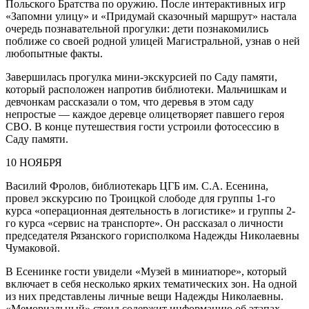
Польского Братства по оружию. После интерактивных игр
«Запомни улицу» и «Придумай сказочный маршрут» настала
очередь познавательной прогулки: дети познакомились
поближе со своей родной улицей Магистральной, узнав о ней
любопытные факты.
Завершилась прогулка мини-экскурсией по Саду памяти,
который расположен напротив библиотеки. Мальчишкам и
девчонкам рассказали о том, что деревья в этом саду
непростые — каждое деревце олицетворяет павшего героя
СВО. В конце путешествия гости устроили фотосессию в
Саду памяти.
10 НОЯБРЯ
Василий Фролов, библиотекарь ЦГБ им. С.А. Есенина,
провел экскурсию по Троицкой слободе для группы 1-го
курса «операционная деятельность в логистике» и группы 2-
го курса «сервис на транспорте». Он рассказал о личности
председателя Рязанского горисполкома Надежды Николаевны
Чумаковой.
В Есенинке гости увидели «Музей в миниатюре», который
включает в себя несколько ярких тематических зон. На одной
из них представлены личные вещи Надежды Николаевны.
«Мемориальный» стенд содержит информацию об этапах