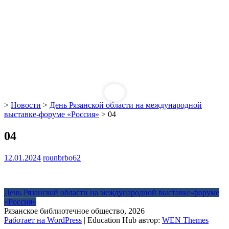
>
Новости
>
День Рязанской области на международной
выставке-форуме «Россия»
>
04
04
12.01.2024
rounbrbo62
Навигация
День Рязанской области на международной выставке-форуме
«Россия»
по
Рязанское библиотечное общество, 2026
записям
Работает на WordPress
|
Education Hub автор:
WEN Themes