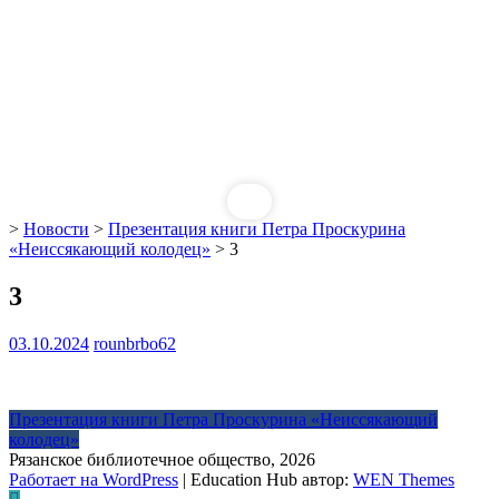
>
Новости
>
Презентация книги Петра Проскурина
«Неиссякающий колодец»
>
3
3
03.10.2024
rounbrbo62
Навигация
Презентация книги Петра Проскурина «Неиссякающий
колодец»
по
Рязанское библиотечное общество, 2026
записям
Работает на WordPress
|
Education Hub автор:
WEN Themes