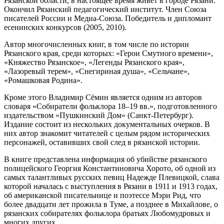
Рязанской области, в настоящее время живет в городе Рязани.
Окончил Рязанский педагогический институт. Член Союза
писателей России и Медиа-Союза. Победитель и дипломант
есенинских конкурсов (2005, 2010).
Автор многочисленных книг, в том числе по истории
Рязанского края, среди которых: «Герои Смутного времени»,
«Княжество Рязанское», «Легенды Рязанского края»,
«Лазоревый терем», «Снегириная душа», «Сельчане»,
«Ромашковая Родина».
Кроме этого Владимир Сёмин является одним из авторов
словаря «Собиратели фольклора 18–19 вв.», подготовленного
издательством «Пушкинский Дом» (Санкт-Петербург).
Издание состоит из нескольких документальных очерков. В
них автор знакомит читателей с целым рядом исторических
персонажей, оставивших свой след в рязанской истории.
В книге представлена информация об убийстве рязанского
полицейского Георгия Константиновича Хорото, об одной из
самых талантливых русских певиц Надежде Плевицкой, слава
которой началась с выступления в Рязани в 1911 и 1913 годах,
об американской писательнице и поэтессе Мэри Рид, что
более двадцати лет прожила в Туме, а позднее в Михайлове, о
рязанских собирателях фольклора братьях Любомудровых и
многих других.