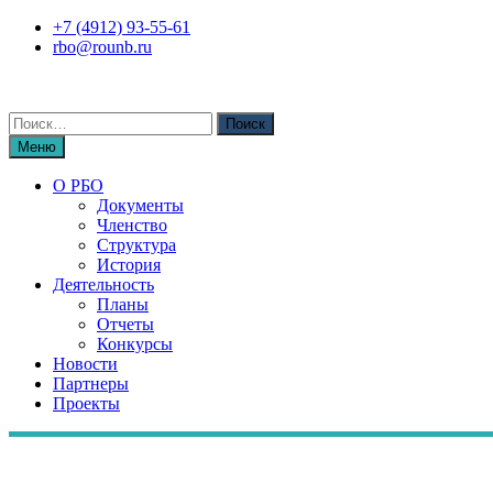
Перейти
+7 (4912) 93-55-61
к
rbo@rounb.ru
содержимому
Поиск
по:
Меню
О РБО
Документы
Членство
Структура
История
Деятельность
Планы
Отчеты
Конкурсы
Новости
Партнеры
Проекты