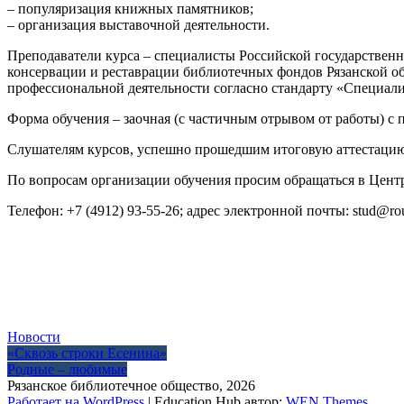
– популяризация книжных памятников;
– организация выставочной деятельности.
Преподаватели курса – специалисты Российской государственн
консервации и реставрации библиотечных фондов Рязанской о
профессиональной деятельности согласно стандарту «Специали
Форма обучения – заочная (с частичным отрывом от работы) с
Слушателям курсов, успешно прошедшим итоговую аттестацию,
По вопросам организации обучения просим обращаться в Цент
Телефон: +7 (4912) 93-55-26; адрес электронной почты: stud@rou
Новости
Навигация
«Сквозь строки Есенина»
Родные – любимые
по
Рязанское библиотечное общество, 2026
Работает на WordPress
|
Education Hub автор:
WEN Themes